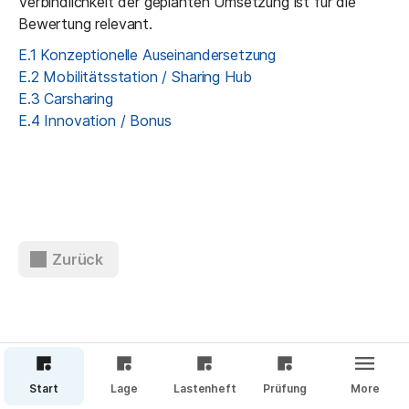
Verbindlichkeit der geplanten Umsetzung ist für die 
Bewertung relevant.
E.1 Konzeptionelle Auseinandersetzung
E.2 Mobilitätsstation / Sharing Hub
E.3 Carsharing
E.4 Innovation / Bonus
Zurück
Weiter
Start
Lage
Lastenheft
Prüfung
More